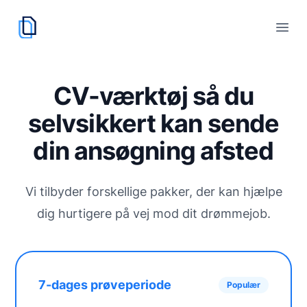
cvskaber.dk
logo
Åbn
CV-værktøj så du
selvsikkert kan sende
din ansøgning afsted
Vi tilbyder forskellige pakker, der kan hjælpe
dig hurtigere på vej mod dit drømmejob.
7-dages prøveperiode
Populær