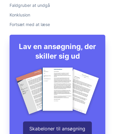
Faldgruber at undgå
Konklusion
Fortsæt med at læse
Lav en ansøgning, der
skiller sig ud
Skabeloner til ansøgning