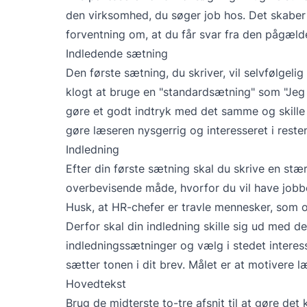
den virksomhed, du søger job hos. Det skaber
forventning om, at du får svar fra den pågæl
Indledende sætning
Den første sætning, du skriver, vil selvfølgelig
klogt at bruge en "standardsætning" som "Jeg fal
gøre et godt indtryk med det samme og skille
gøre læseren nysgerrig og interesseret i resten
Indledning
Efter din første sætning skal du skrive en stær
overbevisende måde, hvorfor du vil have jobbe
Husk, at HR-chefer er travle mennesker, som o
Derfor skal din indledning skille sig ud med 
indledningssætninger og vælg i stedet interess
sætter tonen i dit brev. Målet er at motivere l
Hovedtekst
Brug de midterste to-tre afsnit til at gøre det k