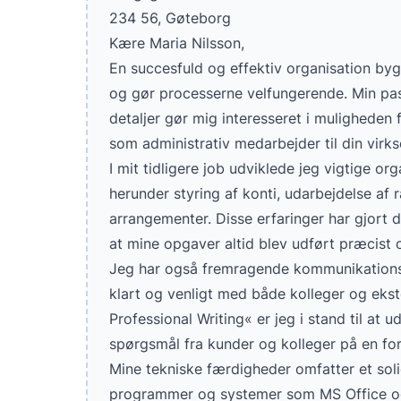
234 56, Gøteborg
Kære Maria Nilsson,
En succesfuld og effektiv organisation byg
og gør processerne velfungerende. Min p
detaljer gør mig interesseret i muligheden
som administrativ medarbejder til din virk
I mit tidligere job udviklede jeg vigtige o
herunder styring af konti, udarbejdelse af
arrangementer. Disse erfaringer har gjort d
at mine opgaver altid blev udført præcist og
Jeg har også fremragende kommunikationse
klart og venligt med både kolleger og eks
Professional Writing« er jeg i stand til at
spørgsmål fra kunder og kolleger på en fo
Mine tekniske færdigheder omfatter et solid
programmer og systemer som MS Office og S