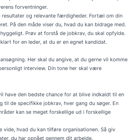
verens forventninger.
ne resultater og relevante færdigheder. Fortæl om din
everet. På den måde viser du, hvad du kan bidrage med.
yggeligt. Prøv at forstå de jobkrav, du skal opfylde.
klart for en leder, at du er en egnet kandidat.
n ansøgning. Her skal du angive, at du gerne vil komme
personligt interview. Din tone her skal være
vil have den bedste chance for at blive indkaldt til en
ng til de specifikke jobkrav, hver gang du søger. En
råder kan se meget forskellige ud i forskellige
e vide, hvad du kan tilføre organisationen. Så giv
ter, du har opnået gennem dit arbejde.