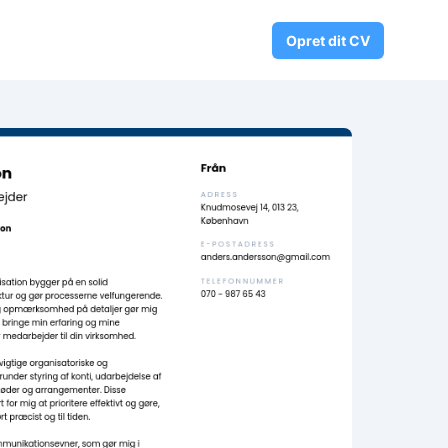
Opret dit CV
ng
rhvervserfaring
ærdigheder
ddannelse
r
ritidsinteresser
eferencer
prog