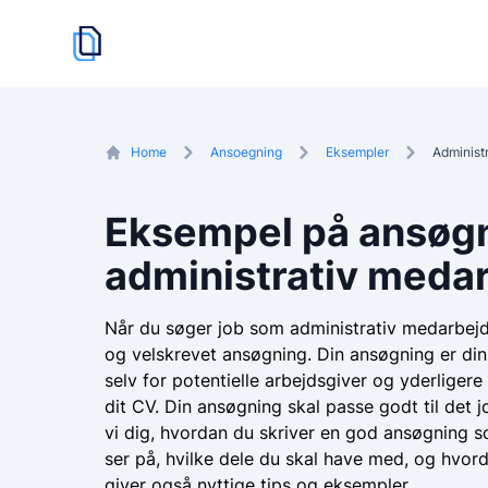
cvskaber.dk
logo
Home
Ansoegning
Eksempler
Administ
Eksempel på ansøg
administrativ meda
Når du søger job som administrativ medarbejde
og velskrevet ansøgning. Din ansøgning er din
selv for potentielle arbejdsgiver og yderliger
dit CV. Din ansøgning skal passe godt til det jo
vi dig, hvordan du skriver en god ansøgning s
ser på, hvilke dele du skal have med, og hvor
giver også nyttige tips og eksempler.