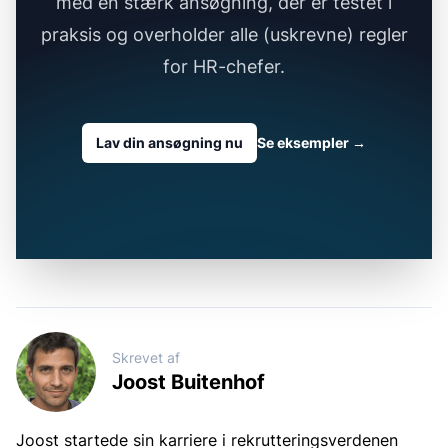
med en stærk ansøgning, der er testet i
praksis og overholder alle (uskrevne) regler
for HR-chefer.
Lav din ansøgning nu
Se eksempler
→
Skrevet af
Joost Buitenhof
Joost startede sin karriere i rekrutteringsverdenen