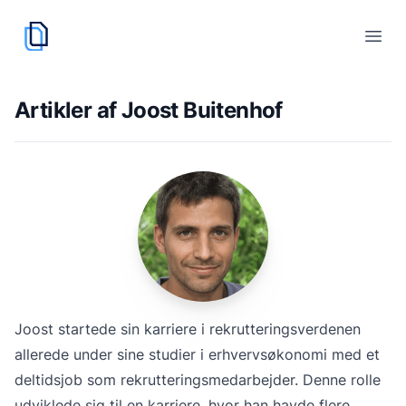
cvskaber.dk
logo
Åbn
Artikler af Joost Buitenhof
Joost startede sin karriere i rekrutteringsverdenen
allerede under sine studier i erhvervsøkonomi med et
deltidsjob som rekrutteringsmedarbejder. Denne rolle
udviklede sig til en karriere, hvor han havde flere