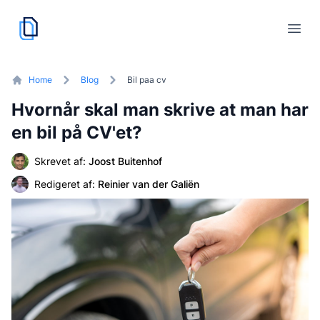
cvskaber.dk
logo
Åbn
Home
Blog
Bil paa cv
Hvornår skal man skrive at man har
en bil på CV'et?
Skrevet af
:
Joost Buitenhof
Redigeret af
:
Reinier van der Galiën