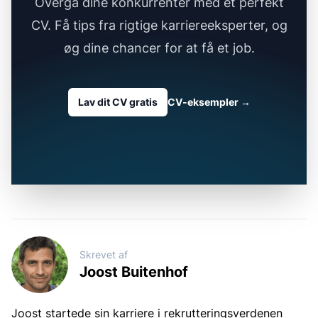
Overgå dine konkurrenter med et perfekt
CV. Få tips fra rigtige karriereeksperter, og
øg dine chancer for at få et job.
Lav dit CV gratis
CV-eksempler
→
Skrevet af
Joost Buitenhof
Joost startede sin karriere i rekrutteringsverdenen