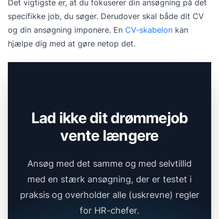
Det vigtigste er, at du fokuserer din ansøgning på det
specifikke job, du søger. Derudover skal både dit CV
og din ansøgning imponere. En
CV-skabelon
kan
hjælpe dig med at gøre netop det.
Lad ikke dit drømmejob
vente længere
Ansøg med det samme og med selvtillid
med en stærk ansøgning, der er testet i
praksis og overholder alle (uskrevne) regler
for HR-chefer.